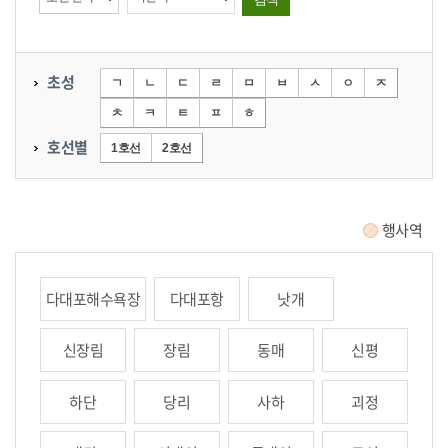
초성
ㄱ
ㄴ
ㄷ
ㄹ
ㅁ
ㅂ
ㅅ
ㅇ
ㅈ
ㅊ
ㅋ
ㅌ
ㅍ
ㅎ
호선별
1호선
2호선
행사역
다대포해수욕장
다대포항
낫개
신장림
장림
동매
신평
하단
당리
사하
괴정