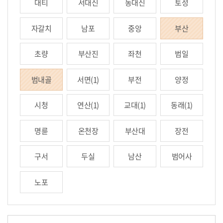
대티
서대신
동대신
토성
자갈치
남포
중앙
부산
초량
부산진
좌천
범일
범내골
서면(1)
부전
양정
시청
연산(1)
교대(1)
동래(1)
명륜
온천장
부산대
장전
구서
두실
남산
범어사
노포