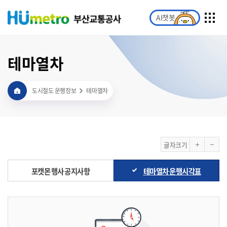
AI챗봇
테마열차
도시철도 운행정보
테마열차
글자크기
포캣몬 행사 공지사항
테마열차 운행시각표