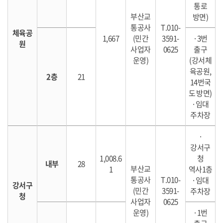
통로
부산교
방면)
통공사
T.010-
체육공
1,667
(민간
3591-
·3번
원
사업자
0625
출구
운영)
(강서체
육공원,
2층
21
14번국
도 방면)
·임대
주차장
·
강서구
1,008.6
청
내부
28
부산교
1
역사1층
통공사
T.010-
·임대
강서구
(민간
3591-
주차장
청
사업자
0625
운영)
·1번