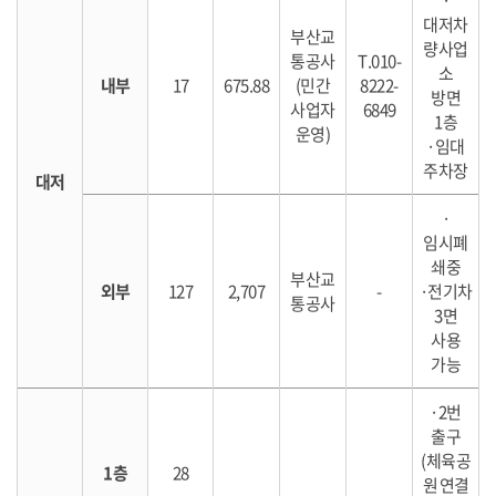
·
대저차
부산교
량사업
통공사
T.010-
소
내부
17
675.88
(민간
8222-
방면
사업자
6849
1층
운영)
·임대
주차장
대저
·
임시폐
쇄중
부산교
외부
127
2,707
-
·전기차
통공사
3면
사용
가능
·2번
출구
(체육공
1층
28
원 연결