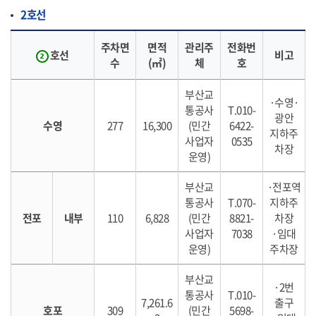
2호선
주차면
면적
관리주
전화번
호선
비고
수
(㎡)
체
호
부산교
·수영·
통공사
T.010-
광안
수영
277
16,300
(민간
6422-
지하주
사업자
0535
차장
운영)
부산교
·전포역
통공사
T.070-
지하주
전포
내부
110
6,828
(민간
8821-
차장
사업자
7038
·임대
운영)
주차장
부산교
·2번
통공사
T.010-
7,261.6
출구
호포
309
(민간
5698-