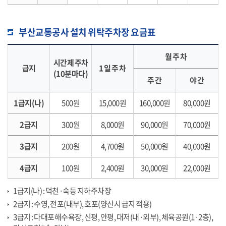
부산교통공사 설치 위탁주차장 요금표
월 주 차
시간제 주차
급지
1 일 주 차
(10분마다)
주 간
야 간
1급지(나)
500원
15,000원
160,000원
80,000원
2급지
300원
8,000원
90,000원
70,000원
3급지
200원
4,700원
50,000원
40,000원
4급지
100원
2,400원
30,000원
22,000원
1급지(나) : 덕천·숙등 지하주차장
2급지 : 수영, 전포(내부), 호포(양산시 급지 적용)
3급지 : 다대포해수욕장, 신평, 안평, 대저(내·외부), 체육공원(1·2층),