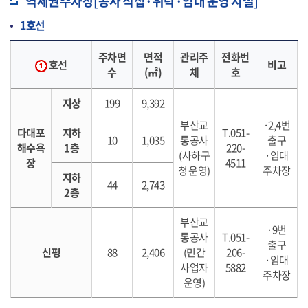
역세권주차장[공사 직접·위탁·임대 운영 시설]
1호선
주차면
면적
관리주
전화번
호선
비고
수
(㎡)
체
호
지상
199
9,392
부산교
·2,4번
다대포
지하
T.051-
10
1,035
통공사
출구
해수욕
1층
220-
(사하구
·임대
장
4511
청 운영)
주차장
지하
44
2,743
2층
부산교
·9번
통공사
T.051-
출구
신평
88
2,406
(민간
206-
·임대
사업자
5882
주차장
운영)