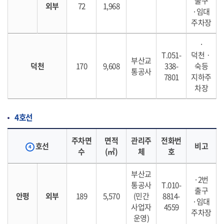
출구
외부
72
1,968
·임대
주차장
·
T.051-
덕천ㆍ
부산교
덕천
170
9,608
338-
숙등
통공사
7801
지하주
차장
4호선
주차면
면적
관리주
전화번
호선
비고
수
(㎡)
체
호
부산교
·2번
통공사
T.010-
출구
안평
외부
189
5,570
(민간
8814-
·임대
사업자
4559
주차장
운영)