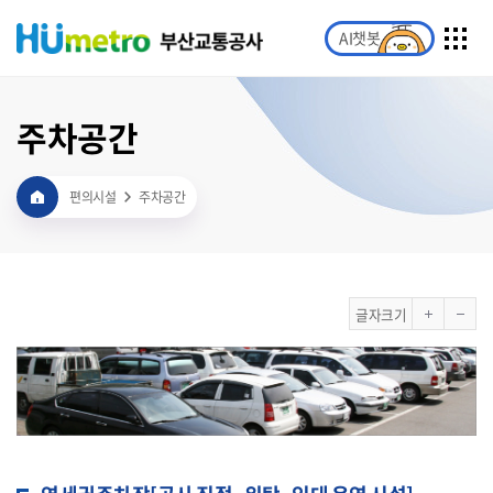
AI챗봇
주차공간
편의시설
주차공간
글자크기