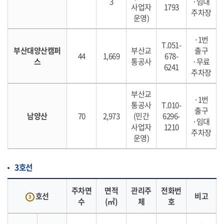
3
·임대
사업자
1793
주차장
운영)
·1번
T.051-
부산대양산캠퍼
부산교
출구
44
1,669
678-
스
통공사
·무료
6241
주차장
부산교
·1번
통공사
T.010-
출구
남양산
70
2,973
(민간
6296-
·임대
사업자
1210
주차장
운영)
3호선
주차면
면적
관리주
전화번
호선
비고
수
(㎡)
체
호