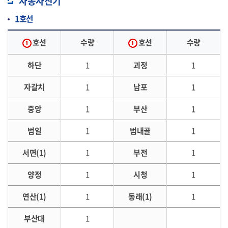
자동사진기
1호선
호선
수량
호선
수량
하단
1
괴정
1
자갈치
1
남포
1
중앙
1
부산
1
범일
1
범내골
1
서면(1)
1
부전
1
양정
1
시청
1
연산(1)
1
동래(1)
1
부산대
1