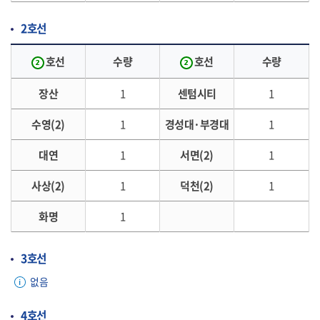
2호선
호선
수량
호선
수량
장산
1
센텀시티
1
수영(2)
1
경성대·부경대
1
대연
1
서면(2)
1
사상(2)
1
덕천(2)
1
화명
1
3호선
없음
4호선