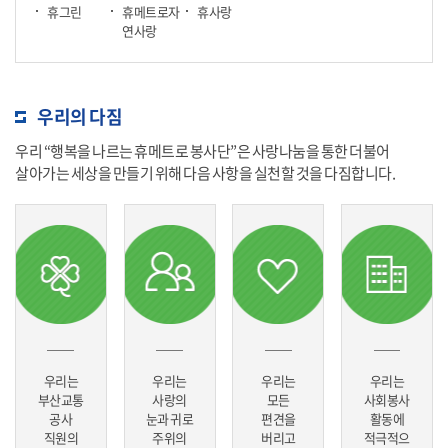
휴그린
휴메트로자
휴사랑
연사랑
우리의 다짐
우리 “행복을 나르는 휴메트로 봉사단”은 사랑나눔을 통한 더불어
살아가는 세상을 만들기 위해 다음 사항을 실천할 것을 다짐합니다.
우리는
우리는
우리는
우리는
부산교통
사랑의
모든
사회봉사
공사
눈과 귀로
편견을
활동에
직원의
주위의
버리고
적극적으