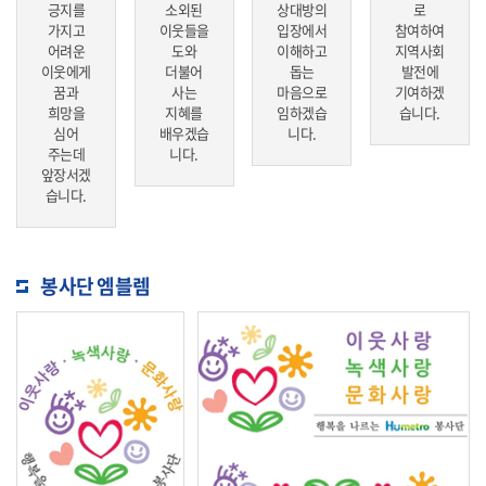
긍지를
소외된
상대방의
로
가지고
이웃들을
입장에서
참여하여
어려운
도와
이해하고
지역사회
이웃에게
더불어
돕는
발전에
꿈과
사는
마음으로
기여하겠
희망을
지혜를
임하겠습
습니다.
심어
배우겠습
니다.
주는데
니다.
앞장서겠
습니다.
봉사단 엠블렘