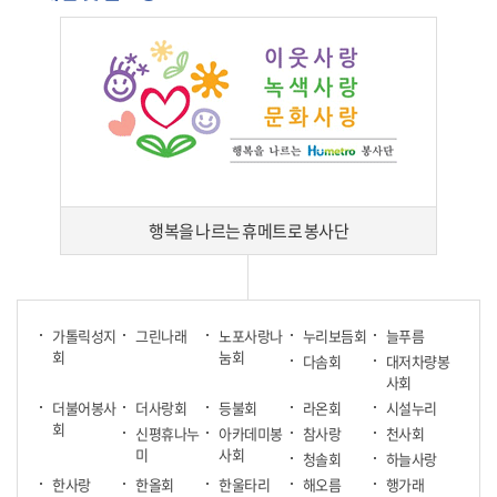
행복을 나르는 휴메트로 봉사단
가톨릭성지
그린나래
노포사랑나
누리보듬회
늘푸름
회
눔회
다솜회
대저차량봉
사회
더불어봉사
더사랑회
등불회
라온회
시설누리
회
신평휴나누
아카데미봉
참사랑
천사회
미
사회
청솔회
하늘사랑
한사랑
한올회
한울타리
해오름
행가래