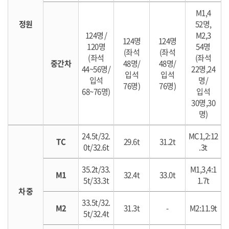
M1,4
정원
52명,
124명 /
M2,3
124명
124명
120명
54명
(좌석
(좌석
(좌석
(좌석
중간차
48명/
48명/
44~56명/
22명,24
입석
입석
입석
명/
76명)
76명)
68~76명)
입석
30명,30
명)
24.5t/32.
MC1,2:12
TC
29.6t
31.2t
0t/32.6t
.3t
35.2t/33.
M1,3,4:1
M1
32.4t
33.0t
5t/33.3t
1.7t
차 중
33.5t/32.
M2
31.3t
-
M2:11.9t
5t/32.4t