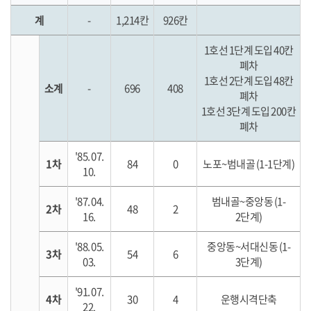
계
-
1,214칸
926칸
1호선 1단계 도입 40칸
폐차
1호선 2단계 도입 48칸
소계
-
696
408
폐차
1호선 3단계 도입 200칸
폐차
'85. 07.
1차
84
0
노포~범내골 (1-1단계)
10.
'87. 04.
범내골~중앙동 (1-
2차
48
2
16.
2단계)
'88. 05.
중앙동~서대신동 (1-
3차
54
6
03.
3단계)
'91. 07.
4차
30
4
운행시격단축
22.