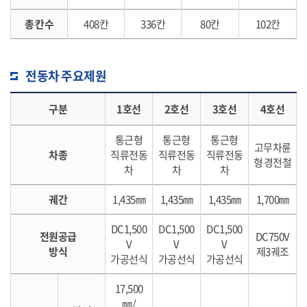
총 칸수
408칸
336칸
80칸
102칸
전동차 주요제원
구분
1호선
2호선
3호선
4호선
통근형
통근형
통근형
고무차륜
차종
직류전동
직류전동
직류전동
형 경전철
차
차
차
궤간
1,435㎜
1,435㎜
1,435㎜
1,700㎜
DC1,500
DC1,500
DC1,500
전원공급
DC750V
V
V
V
방식
제3궤조
가공선식
가공선식
가공선식
17,500
㎜/