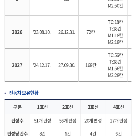
M2:50칸
TC:18칸
T:18칸
2026
'23.08.10.
'26.12.31.
72칸
M1:18칸
우
M2:18칸
TC:56칸
T:28칸
2027
'24.12.17.
'27.09.30.
168칸
M1:56칸
우
M2:28칸
전동차 보유현황
구 분
1호선
2호선
3호선
4호선
편성수
51개 편성
56개 편성
20개 편성
17개 편성
편성당 칸수
8칸
6칸
4칸
6칸