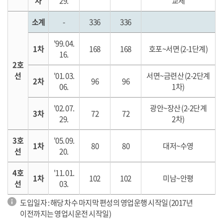
차
29.
교체
소계
-
336
336
'99. 04.
1차
168
168
호포~서면 (2-1단계)
16.
2호
선
'01. 03.
서면~금련산 (2-2단계
2차
96
96
06.
1차)
'02. 07.
광안~장산 (2-2단계
3차
72
72
29.
2차)
3호
'05. 09.
1차
80
80
대저~수영
선
20.
4호
'11. 01.
1차
102
102
미남~안평
선
03.
도입일자 : 해당 차수 마지막 편성의 영업운행 시작일 (2017년
이전까지는 영업시운전 시작일)