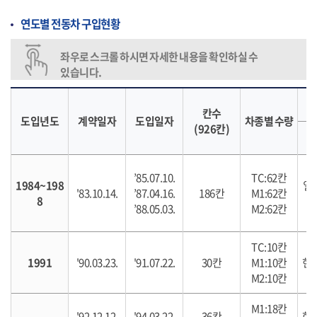
연도별 전동차 구입현황
좌우로 스크롤 하시면 자세한 내용을 확인하실 수
있습니다.
칸수
도입년도
계약일자
도입일자
차종별 수량
(926칸)
’85.07.10.
TC:62칸
1984~198
일
'83.10.14.
’87.04.16.
186칸
M1:62칸
8
’88.05.03.
M2:62칸
TC:10칸
1991
'90.03.23.
'91.07.22.
30칸
M1:10칸
현
M2:10칸
M1:18칸
'92.12.12.
'94.03.22.
36칸
현