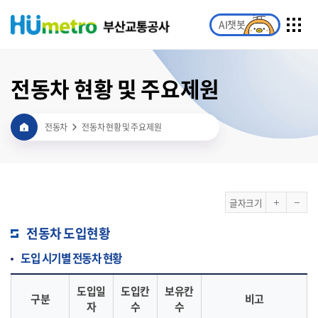
AI챗봇
전동차 현황 및 주요제원
전동차
전동차 현황 및 주요제원
글자크기
전동차 도입현황
도입 시기별 전동차 현황
도입일
도입칸
보유칸
구분
비고
자
수
수