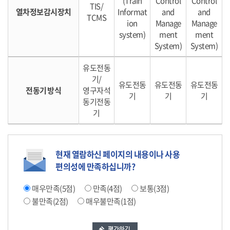
(Train
Control
Control
TIS/
열차정보감시장치
Informat
and
and
TCMS
ion
Manage
Manage
system)
ment
ment
System)
System)
유도전동
기/
유도전동
유도전동
유도전동
전동기 방식
영구자석
기
기
기
동기전동
기
현재 열람하신 페이지의 내용이나 사용
편의성에 만족하십니까?
매우만족(5점)
만족(4점)
보통(3점)
불만족(2점)
매우불만족(1점)