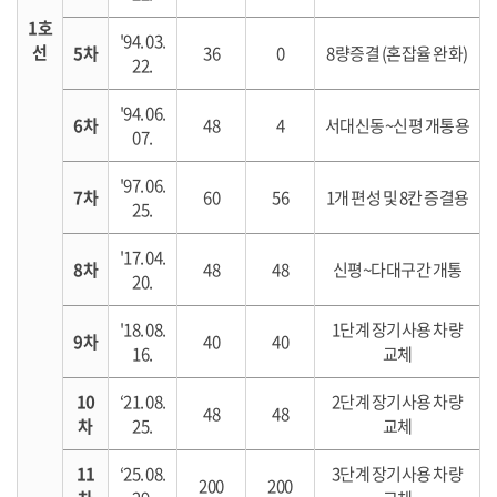
1호
'94. 03.
선
5차
36
0
8량증결 (혼잡율 완화)
22.
'94. 06.
6차
48
4
서대신동~신평 개통용
07.
'97. 06.
7차
60
56
1개 편성 및 8칸 증결용
25.
'17. 04.
8차
48
48
신평~다대구간 개통
20.
'18. 08.
1단계 장기사용 차량
9차
40
40
16.
교체
10
‘21. 08.
2단계 장기사용 차량
48
48
차
25.
교체
11
‘25. 08.
3단계 장기사용 차량
200
200