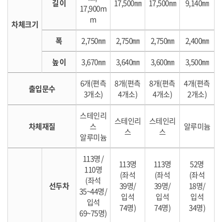
길 이
17,500㎜
17,500㎜
9,140㎜
17,900m
m
차체크기
폭
2,750㎜
2,750㎜
2,750㎜
2,400㎜
높 이
3,670㎜
3,640㎜
3,600㎜
3,500㎜
6개(편측
8개(편측
8개(편측
4개(편측
출입문수
3개소)
4개소)
4개소)
2개소)
스테인리
스테인리
스테인리
차체재질
스
알루미늄
스
스
알루미늄
113명 /
113명
113명
52명
110명
(좌석
(좌석
(좌석
(좌석
선두차
39명/
39명/
18명/
35~44명/
입석
입석
입석
입석
74명)
74명)
34명)
69~75명)