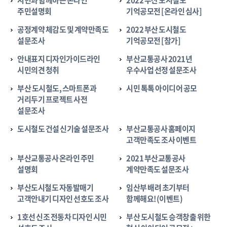
시민과 함께하는 온라인
2022 부산 도시철도
주민설명회
기억공모전 [온라인 심사]
공정계약 체감도 및 계약만족도
2022 부산 도시철도
설문조사
기억공모전 [참가]
안내표지 디자인가이드라인
부산교통공사 2021년
시민의견 청취
우수사업 선정 설문조사
부산 도시철도, 스마트폰과
시민 톡톡 아이디어 공모
거리두기 프로젝트 사전
설문조사
도시철도 건설 신기술 설문조사
부산교통공사 홈페이지
고객만족도 조사 이벤트
부산교통공사 온라인 주민
2021 부산교통공사
설명회
계약만족도 설문조사
부산도시철도 자동발매기
임산부 배려 초기부터
고객안내기 디자인 선호도 조사
함께해요!(이벤트)
1호선 신조 전동차 디자인 시민
부산 도시철도 승객창출 위한