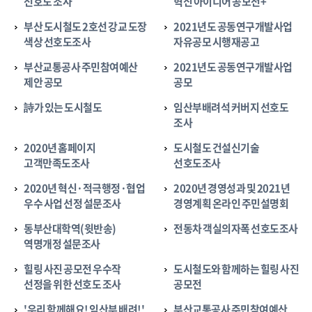
선호도 조사
혁신 아이디어 공모전+
부산 도시철도 2호선 강교 도장
2021년도 공동연구개발사업
색상 선호도조사
자유공모 시행재공고
부산교통공사 주민참여예산
2021년도 공동연구개발사업
제안 공모
공모
詩가 있는 도시철도
임산부배려석 커버지 선호도
조사
2020년 홈페이지
도시철도 건설신기술
고객만족도조사
선호도조사
2020년 혁신·적극행정·협업
2020년 경영성과 및 2021년
우수 사업 선정 설문조사
경영계획 온라인 주민설명회
동부산대학역(윗반송)
전동차 객실의자폭 선호도조사
역명개정 설문조사
힐링 사진 공모전 우수작
도시철도와 함께하는 힐링 사진
선정을 위한 선호도 조사
공모전
'우리 함께해요! 임산부 배려!'
부산교통공사 주민참여예산