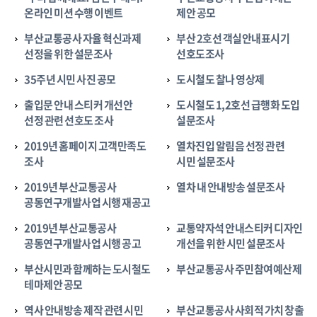
온라인 미션 수행 이벤트
제안 공모
부산교통공사 자율 혁신과제
부산 2호선 객실안내표시기
선정을 위한 설문조사
선호도조사
35주년 시민 사진 공모
도시철도 찰나 영상제
출입문 안내 스티커 개선안
도시철도 1,2호선 급행화 도입
선정 관련 선호도 조사
설문조사
2019년 홈페이지 고객만족도
열차진입 알림음 선정 관련
조사
시민 설문조사
2019년 부산교통공사
열차 내 안내방송 설문조사
공동연구개발사업 시행 재공고
2019년 부산교통공사
교통약자석 안내스티커 디자인
공동연구개발사업 시행 공고
개선을 위한 시민 설문조사
부산시민과 함께하는 도시철도
부산교통공사 주민참여예산제
테마제안 공모
역사 안내방송 제작 관련 시민
부산교통공사 사회적 가치 창출