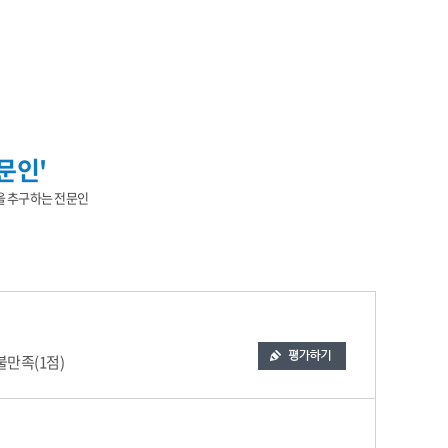
문인'
을 추구하는 전문인
만족(1점)