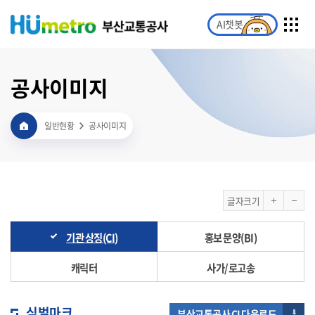
AI챗봇
공사이미지
일반현황
공사이미지
글자크기
기관 상징(CI)
홍보 문양(BI)
캐릭터
사가/로고송
심벌마크
부산교통공사 CI 다운로드