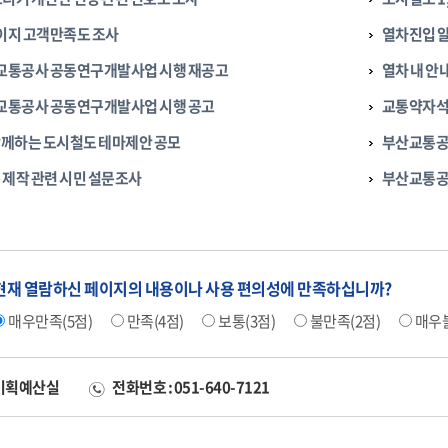
페이지 고객만족도 조사
열차진입 알
산교통공사 공동연구개발사업 시행 재공고
열차 내 안
산교통공사 공동연구개발사업 시행 공고
교통약자석
께하는 도시철도 테마제안 공모
부산교통공
 제작 관련 시민 설문조사
부산교통공사
현재 열람하신 페이지의 내용이나 사용 편의성에 만족하십니까?
매우만족(5점)
만족(4점)
보통(3점)
불만족(2점)
매우불
 기획예산실
전화번호 : 051-640-7121