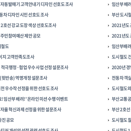
자동발매기 고객안내기 디자인 선호도 조사
임산부 배려
전동차 디자인 시민 선호도 조사
부산 도시철
 2호선 강교 도장 색상 선호도조사
2021년
주민참여예산 제안 공모
2021년
시철도
임산부배려
페이지 고객만족도조사
도시철도 
신·적극행정·협업 우수 사업 선정 설문조사
2020년 
윗반송) 역명개정 설문조사
전동차 객
모전 우수작 선정을 위한 선호도 조사
도시철도와
! 임산부 배려!' 온라인 미션 수행 이벤트
부산교통공
자율 혁신과제 선정을 위한 설문조사
부산 2호
사진 공모
도시철도 
스티커 개선안 선정 관련 선호도 조사
도시철도 1