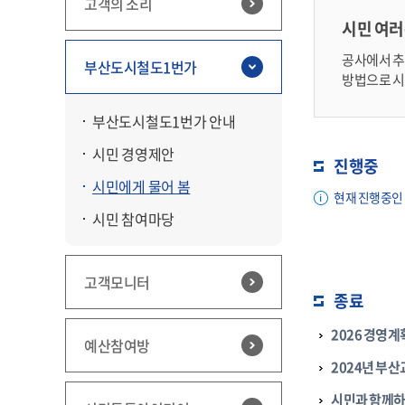
고객의 소리
시민 여러
공사에서 추진
부산도시철도1번가
방법으로 시
부산도시철도1번가 안내
시민 경영제안
진행중
시민에게 물어 봄
현재 진행중인
시민 참여마당
고객모니터
종료
2026 경영계
예산참여방
2024년 부
시민과 함께하