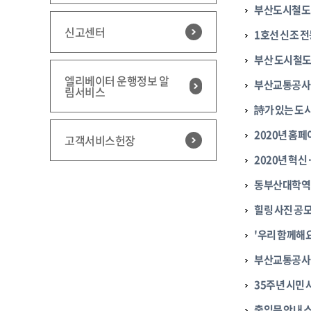
부산도시철도 
신고센터
1호선 신조 
부산 도시철도
엘리베이터 운행정보 알
부산교통공사 
림서비스
詩가 있는 도
2020년 홈
고객서비스헌장
2020년 혁
동부산대학역(
힐링 사진 공
'우리 함께해요
부산교통공사 
35주년 시민 
출입문 안내 