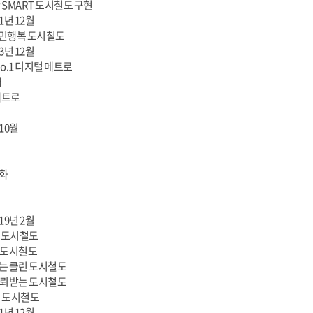
한 SMART 도시철도 구현
21년 12월
시민행복 도시철도
23년 12월
No.1 디지털 메트로
재
메트로
 10월
화
019년 2월
전 도시철도
 도시철도
는 클린 도시철도
신뢰받는 도시철도
운 도시철도
21년 12월