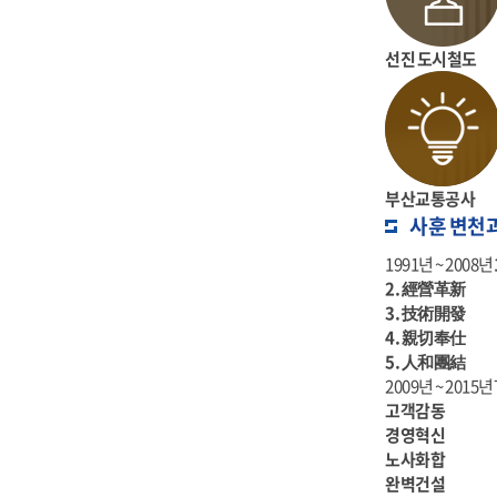
선진 도시철도
부산교통공사
사훈 변천
1991년 ~ 2008년
2. 經營革新
3. 技術開發
4. 親切奉仕
5. 人和團結
2009년 ~ 2015
고객감동
경영혁신
노사화합
완벽건설