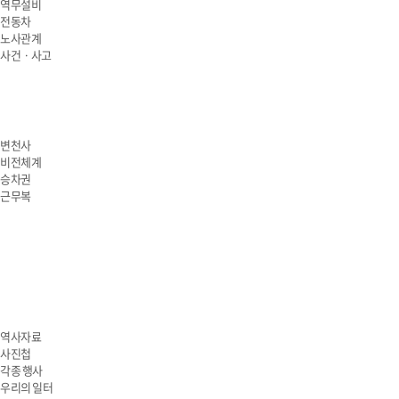
역무설비
전동차
노사관계
사건ㆍ사고
변천사
비전체계
승차권
근무복
역사자료
사진첩
각종 행사
우리의 일터