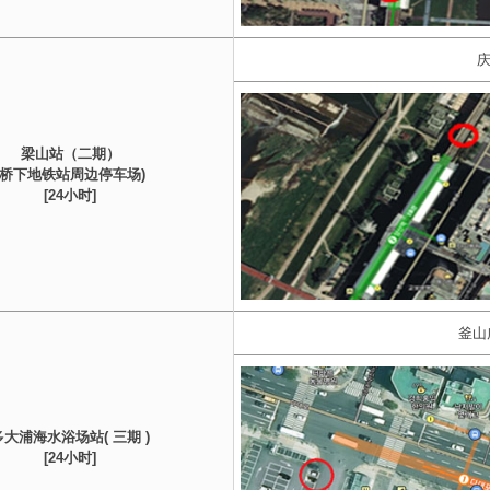
庆
梁山站（二期）
(桥下地铁站周边停车场)
[24小时]
釜山
多大浦海水浴场站( 三期 )
[24小时]