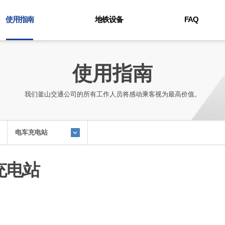
使用指南
地铁设备
FAQ
线路图
电动车
FAQ
列车时刻表
环境
使用指南
失物招领中心
设备
费用信息
我们釜山交通公司的所有工作人员将感动乘客视为最高价值。
地铁利用
残疾人专用设施
便利设施
电车充电站
釜山金海轻轨
充电站