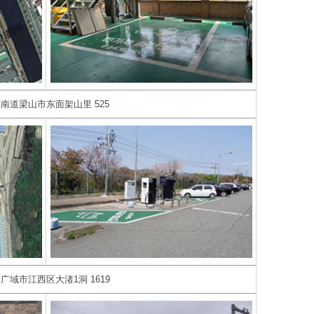
南道梁山市东面架山里 525
广域市江西区大渚1洞 1619