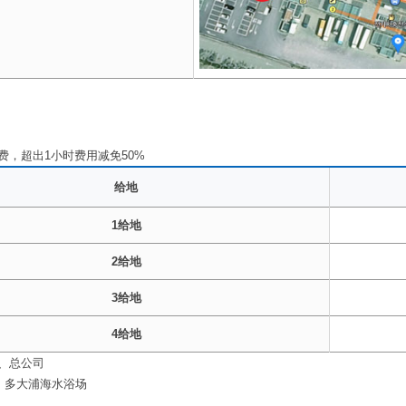
费，超出1小时费用减免50%
给地
1给地
2给地
3给地
4给地
、总公司
, 多大浦海水浴场