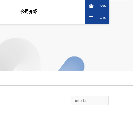
SNS
公司介绍
CHS
KOREAN
致辞
ENGLISH
公司标志
日本語
沿革
中文(繁體)
前景
组织图
交通指南
ESG经营
伦理经营
社会贡献
顾客服务宪章
text size
人权经营