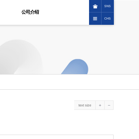
SNS
公司介绍
CHS
KOREAN
致辞
ENGLISH
公司标志
日本語
沿革
中文(繁體)
前景
组织图
交通指南
ESG经营
伦理经营
社会贡献
顾客服务宪章
text size
人权经营