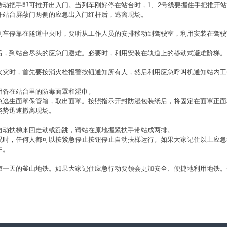
转动把手即可推开出入门。当列车刚好停在站台时，1、2号线要握住手把推开
开站台屏蔽门两侧的应急出入门红杆后，逃离现场。
列车停靠在隧道中央时，要听从工作人员的安排移动到驾驶室，利用安装在驾驶
后，到站台尽头的应急门避难。必要时，利用安装在轨道上的移动式避难阶梯。
火灾时，首先要按消火栓报警按钮通知所有人，然后利用应急呼叫机通知站内工
用备在站台里的防毒面罩和湿巾。
急逃生面罩保管箱，取出面罩。按照指示开封防湿包装纸后，将固定在面罩正面
姿势迅速撤离现场。
自动扶梯来回走动或蹦跳，请站在原地握紧扶手带站成两排。
况时，任何人都可以按紧急停止按钮停止自动扶梯运行。如果大家记住以上应急
生。
束一天的釜山地铁。如果大家记住应急行动要领会更加安全、便捷地利用地铁。