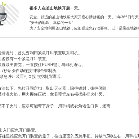
很多人在釜山地铁开启一天。
安全、舒适的釜山地铁帮大家开启心情舒畅的一天。1年365日每
"安全的地铁、幸福的一天"
为了安全地利用釜山地铁，应加强应急行动要领。以下是乘坐地铁
急情况时，首先要利用紧急呼叫装置联系司机。
后各设有一个紧急呼叫装置。
装置取出麦克，一直按住PUSH键可与司机通话。
，7秒后会自动连接到综合管制所。
次紧急呼叫装置可直接与控制员通话。
方法如下。先拉开固定扣，取出灭火器，除掉铅封，拔掉保险
灌对准火焰，用力握住压把，拿着喷管左右摇摆能把火扑灭。
灭不了火时，应尽可能弯下身子，用手绢或衣角堵住口鼻，远离
有出入门应急开门装置。
，要往里推应急开门装置的盖子，拉出里面的应急手把。待放气5秒左右，用手推