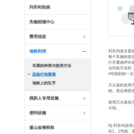
列车时刻表
失物招领中心
费用信息
地铁利用
列车内发生紧
每个车厢的前
打开紧急呼叫
车票的种类与使用方法
当司机不在时
4号线则按一
应急行动要领
地铁上的礼节
灭火器的使用
销。然后将喷
残疾人专用设施
使用灭火器也
火焰。
便利设施
N) 列车内设
釜山金海轻轨
在1、2号线