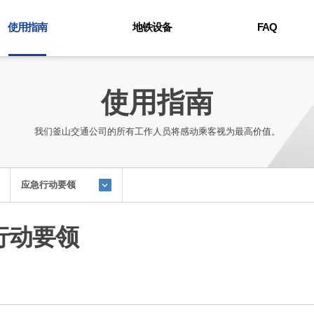
使用指南
地铁设备
FAQ
线路图
电动车
FAQ
列车时刻表
环境
使用指南
失物招领中心
设备
费用信息
我们釜山交通公司的所有工作人员将感动乘客视为最高价值。
地铁利用
残疾人专用设施
便利设施
应急行动要领
釜山金海轻轨
行动要领