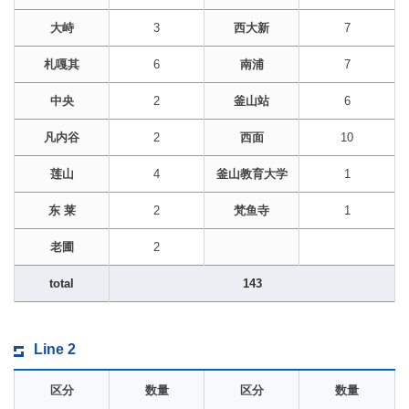
大峙
3
西大新
7
札嘎其
6
南浦
7
中央
2
釜山站
6
凡内谷
2
西面
10
莲山
4
釜山教育大学
1
东 莱
2
梵鱼寺
1
老圃
2
total
143
Line 2
区分
数量
区分
数量