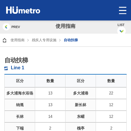
op
me
LIST
使用指南
PREV
使用指南
残疾人专用设施
自动扶梯
自动扶梯
Line 1
区分
数量
区分
数量
多大浦海水浴场
13
多大浦港
22
纳漑
13
新长林
12
长林
14
东嵋
12
下端
2
槐亭
2