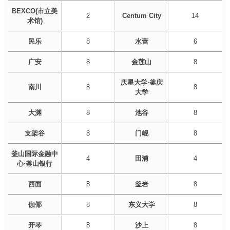
BEXCO(市立美
2
Centum City
14
术馆)
民乐
8
水营
6
广安
8
金莲山
8
庆星大学·釜庆
南川
8
8
大学
大渊
8
池谷
8
支架谷
8
门岘
8
釜山国际金融中
4
田浦
4
心·釜山银行
西面
8
釜岩
8
伽倻
8
东义大学
8
开琴
8
沙上
8