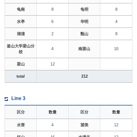
龟南
8
龟明
8
水亭
6
华明
4
湖浦
2
甑山
8
釜山大学梁山分
4
南梁山
10
校
梁山
12
total
212
Line 3
区分
数量
区分
数量
水营
4
望美
12