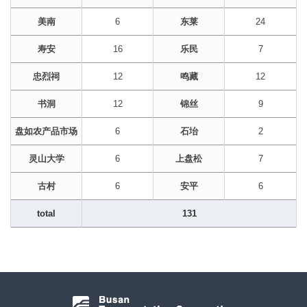
美南
6
东莱
24
寿安
16
乐民
7
忠烈祠
12
鸣藏
12
书洞
12
锦丝
9
盘如农产品市场
6
石坮
2
灵山大学
6
上盘松
7
古村
6
安平
6
total
131