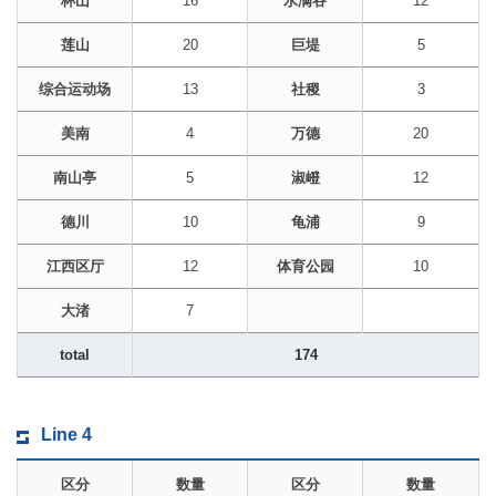
杯山
16
水满谷
12
莲山
20
巨堤
5
综合运动场
13
社稷
3
美南
4
万德
20
南山亭
5
淑嶝
12
德川
10
龟浦
9
江西区厅
12
体育公园
10
大渚
7
total
174
Line 4
区分
数量
区分
数量