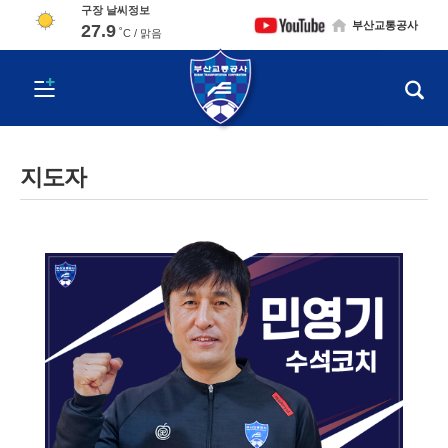
구장 날씨정보
부산교통공사
27.9
˚C /
맑음
메뉴열기
지도자