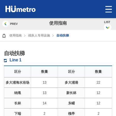
op
me
LIST
使用指南
PREV
使用指南
残疾人专用设施
自动扶梯
自动扶梯
Line 1
区分
数量
区分
数量
多大浦海水浴场
13
多大浦港
22
纳漑
13
新长林
12
长林
14
东嵋
12
下端
2
槐亭
2