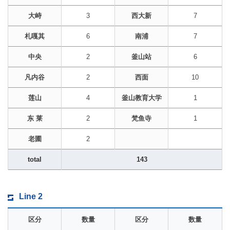
大峙
3
西大新
7
札嘎其
6
南浦
7
中央
2
釜山站
6
凡内谷
2
西面
10
莲山
4
釜山教育大学
1
东 莱
2
梵鱼寺
1
老圃
2
total
143
Line 2
区分
数量
区分
数量