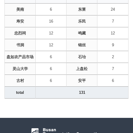
美南
6
东莱
24
寿安
16
乐民
7
忠烈祠
12
鸣藏
12
书洞
12
锦丝
9
盘如农产品市场
6
石坮
2
灵山大学
6
上盘松
7
古村
6
安平
6
total
131