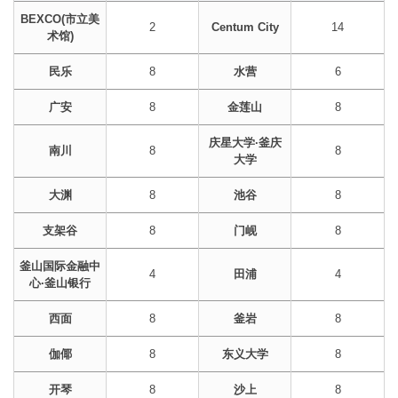
BEXCO(市立美
2
Centum City
14
术馆)
民乐
8
水营
6
广安
8
金莲山
8
庆星大学·釜庆
南川
8
8
大学
大渊
8
池谷
8
支架谷
8
门岘
8
釜山国际金融中
4
田浦
4
心·釜山银行
西面
8
釜岩
8
伽倻
8
东义大学
8
开琴
8
沙上
8