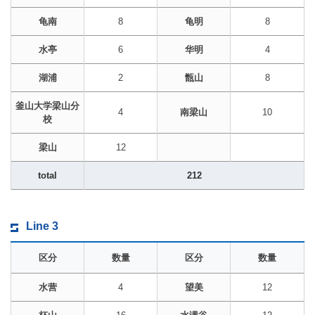
龟南
8
龟明
8
水亭
6
华明
4
湖浦
2
甑山
8
釜山大学梁山分
4
南梁山
10
校
梁山
12
total
212
Line 3
区分
数量
区分
数量
水营
4
望美
12