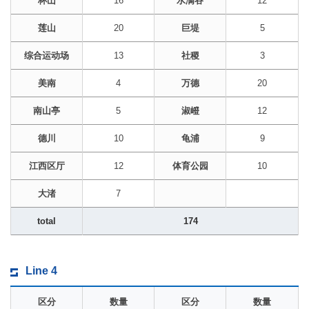
杯山
16
水满谷
12
莲山
20
巨堤
5
综合运动场
13
社稷
3
美南
4
万德
20
南山亭
5
淑嶝
12
德川
10
龟浦
9
江西区厅
12
体育公园
10
大渚
7
total
174
Line 4
区分
数量
区分
数量